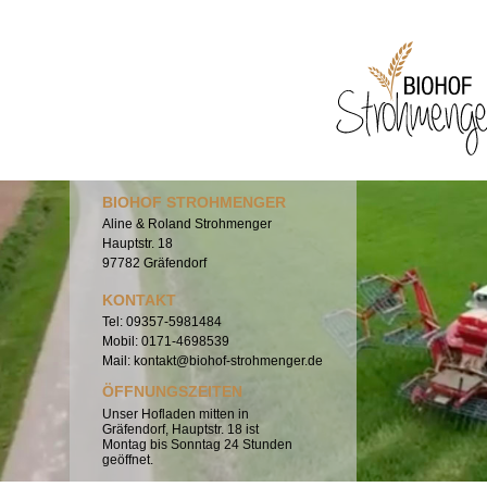
BIOHOF STROHMENGER
Aline & Roland Strohmenger
Hauptstr
. 18
97782
Gräfendorf
KONTAKT
Tel
: 09357-5981484
Mobil
: 0171-4698539
Mail:
kontakt@biohof-strohmenger.de
ÖFFNUNGSZEITEN
Unser Hofladen mitten in
Gräfendorf, Hauptstr. 18 ist
Montag bis Sonntag 24 Stunden
geöffnet.