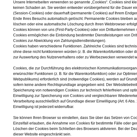
Unsere Internetseiten verwenden so genannte „Cookies“. Cookies sind kle
keinen Schaden an. Sie werden entweder vorübergehend für die Dauer ei
(Session-Cookies) oder dauerhaft (permanente Cookies) auf Ihrem Endge
Ende Ihres Besuchs automatisch gelöscht. Permanente Cookies bleiben auf
löschen oder eine automatische Löschung durch Ihren Webbrowser erfolgt
Cookies können von uns (First-Party-Cookies) oder von Drittunternehmen s
Cookies ermöglichen die Einbindung bestimmter Dienstleistungen von Drit
Cookies zur Abwicklung von Zahlungsdienstleistungen).
Cookies haben verschiedene Funktionen. Zahlreiche Cookies sind techni
ohne diese nicht funktionieren würden (z. B. die Warenkorbfunktion oder
zur Auswertung des Nutzerverhaltens oder zu Werbezwecken verwendet 
Cookies, die zur Durchführung des elektronischen Kommunikationsvorgangs
erwünschter Funktionen (z. B. für die Warenkorbfunktion) oder zur Optimi
Webpublikums) erforderlich sind (notwendige Cookies), werden auf Grundlag
sofern keine andere Rechtsgrundlage angegeben wird. Der Websitebetreibe
Speicherung von notwendigen Cookies zur technisch fehlerfreien und optim
Einwilligung zur Speicherung von Cookies und vergleichbaren Wiedererke
Verarbeitung ausschließlich auf Grundlage dieser Einwilligung (Art. 6 Abs
Einwilligung ist jederzeit widerrufbar.
Sie können Ihren Browser so einstellen, dass Sie über das Setzen von Co
Einzelfall erlauben, die Annahme von Cookies für bestimmte Fälle oder g
Löschen der Cookies beim Schließen des Browsers aktivieren. Bei der Deak
dieser Website eingeschränkt sein.