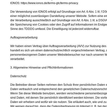
IONOS: https://www.ionos.de/terms-gtc/terms-privacy.
Die Verwendung von IONOS erfolgt auf Grundlage von Art. 6 Abs. 1 lit. f D
einer möglichst zuverlässigen Darstellung unserer Website. Sofern eine en
die Verarbeitung ausschließlich auf Grundlage von Art. 6 Abs. 1 lit. a DS
die Speicherung von Cookies oder den Zugriff auf Informationen im Endgerä
Sinne des TDDDG umfasst. Die Einwilligung ist jederzeit widerrufbar.
Auftragsverarbeitung
Wir haben einen Vertrag über Auftragsverarbeitung (AVV) zur Nutzung de
handelt es sich um einen datenschutzrechtlich vorgeschriebenen Vertrag, d
personenbezogenen Daten unserer Websitebesucher nur nach unseren W
verarbeitet.
3. Allgemeine Hinweise und Pflichtinformationen
Datenschutz
Die Betreiber dieser Seiten nehmen den Schutz Ihrer persönlichen Daten
Daten vertraulich und entsprechend den gesetzlichen Datenschutzvorschri
Wenn Sie diese Website benutzen, werden verschiedene personenbezog
sind Daten, mit denen Sie persönlich identifiziert werden können. Die vor
Daten wir erheben und wofür wir sie nutzen. Sie erläutert auch, wie und 
Wir weisen darauf hin, dass die Datenübertragung im Internet (z. B. bei d