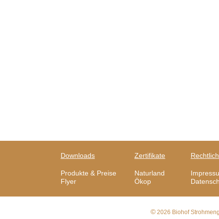
Downloads
Zertifikate
Rechtlic
Produkte & Preise
Naturland
Impress
Flyer
Ökop
Datensch
©
2026 Biohof Strohmen