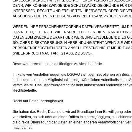
EINLEGEN, WERDEN WIR IHRE BETROFFENEN PERSONENBEZOGENEN
DENN, WIR KÖNNEN ZWINGENDE SCHUTZWÜRDIGE GRÜNDE FÜR DIE
INTERESSEN, RECHTE UND FREIHEITEN ÜBERWIEGEN ODER DIE V
AUSÜBUNG ODER VERTEIDIGUNG VON RECHTSANSPRÜCHEN (WIDERS
WERDEN IHRE PERSONENBEZOGENEN DATEN VERARBEITET, UM DI
DAS RECHT, JEDERZEIT WIDERSPRUCH GEGEN DIE VERARBEITUN
DATEN ZUM ZWECKE DERARTIGER WERBUNG EINZULEGEN; DIES GILT
SOLCHER DIREKTWERBUNG IN VERBINDUNG STEHT. WENN SIE WI
PERSONENBEZOGENEN DATEN ANSCHLIESSEND NICHT MEHR ZUM
(WIDERSPRUCH NACH ART. 21 ABS. 2 DSGVO).
Beschwerderecht bei der zuständigen Aufsichtsbehörde
Im Falle von Verstößen gegen die DSGVO steht den Betroffenen ein Beschw
insbesondere in dem Mitgliedstaat ihres gewöhnlichen Aufenthalts, ihres 
Verstoßes zu. Das Beschwerderecht besteht unbeschadet anderweitiger ver
Rechtsbehelfe.
Recht auf Datenübertragbarkeit
Sie haben das Recht, Daten, die wir auf Grundlage Ihrer Einwilligung oder i
verarbeiten, an sich oder an einen Dritten in einem gängigen, maschinen
die direkte Übertragung der Daten an einen anderen Verantwortlichen verla
machbar ist.