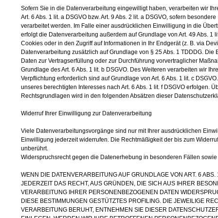
Sofern Sie in die Datenverarbeitung eingewilligt haben, verarbeiten wir
Art. 6 Abs. 1 lit. a DSGVO bzw. Art. 9 Abs. 2 lit. a DSGVO, sofern besonde
verarbeitet werden. Im Falle einer ausdrücklichen Einwilligung in die Übe
erfolgt die Datenverarbeitung außerdem auf Grundlage von Art. 49 Abs. 1 l
Cookies oder in den Zugriff auf Informationen in Ihr Endgerät (z. B. via Devi
Datenverarbeitung zusätzlich auf Grundlage von § 25 Abs. 1 TDDDG. Die Einw
Daten zur Vertragserfüllung oder zur Durchführung vorvertraglicher Maßnah
Grundlage des Art. 6 Abs. 1 lit. b DSGVO. Des Weiteren verarbeiten wir Ihre
Verpflichtung erforderlich sind auf Grundlage von Art. 6 Abs. 1 lit. c DSG
unseres berechtigten Interesses nach Art. 6 Abs. 1 lit. f DSGVO erfolgen. Üb
Rechtsgrundlagen wird in den folgenden Absätzen dieser Datenschutzerklä
Widerruf Ihrer Einwilligung zur Datenverarbeitung
Viele Datenverarbeitungsvorgänge sind nur mit Ihrer ausdrücklichen Einwill
Einwilligung jederzeit widerrufen. Die Rechtmäßigkeit der bis zum Widerru
unberührt.
Widerspruchsrecht gegen die Datenerhebung in besonderen Fällen sowie
WENN DIE DATENVERARBEITUNG AUF GRUNDLAGE VON ART. 6 ABS. 1 
JEDERZEIT DAS RECHT, AUS GRÜNDEN, DIE SICH AUS IHRER BESO
VERARBEITUNG IHRER PERSONENBEZOGENEN DATEN WIDERSPRUCH 
DIESE BESTIMMUNGEN GESTÜTZTES PROFILING. DIE JEWEILIGE R
VERARBEITUNG BERUHT, ENTNEHMEN SIE DIESER DATENSCHUTZE